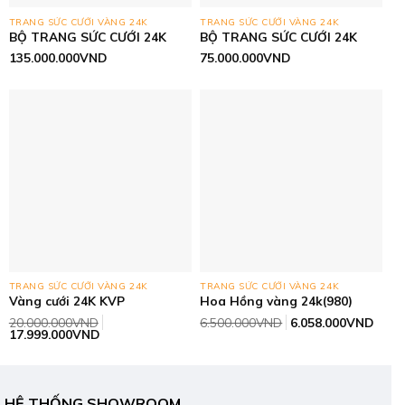
TRANG SỨC CƯỚI VÀNG 24K
TRANG SỨC CƯỚI VÀNG 24K
BỘ TRANG SỨC CƯỚI 24K
BỘ TRANG SỨC CƯỚI 24K
135.000.000
VND
75.000.000
VND
TRANG SỨC CƯỚI VÀNG 24K
TRANG SỨC CƯỚI VÀNG 24K
Vàng cưới 24K KVP
Hoa Hồng vàng 24k(980)
Giá
Giá
20.000.000
VND
6.500.000
VND
6.058.000
VND
Giá
Giá
gốc
hiện
17.999.000
VND
gốc
hiện
là:
tại
là:
tại
6.500.000VND.
là:
20.000.000VND.
là:
6.05
17.999.000VND.
HỆ THỐNG SHOWROOM