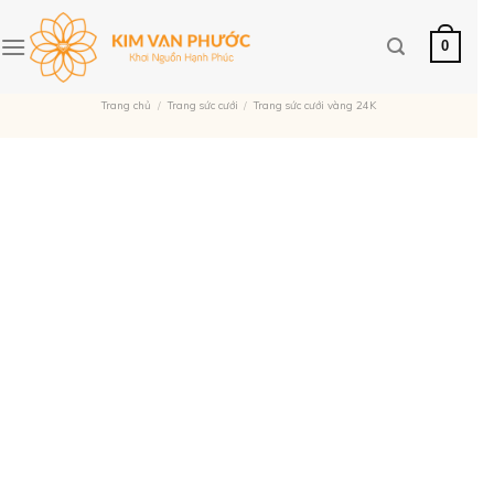
Skip
NHẬN NGAY VOUCHER LÊN ĐẾN 9%
to
0
content
Trang chủ
/
Trang sức cưới
/
Trang sức cưới vàng 24K