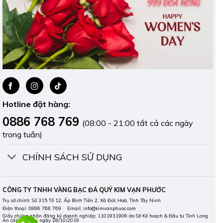
Hotline đặt hàng:
0886 768 769
(08:00 - 21:00 tất cả các ngày
trong tuần)
CHÍNH SÁCH SỬ DỤNG
CÔNG TY TNHH VÀNG BẠC ĐÁ QUÝ KIM VẠN PHƯỚC
Trụ sở chính: Số 315 Tổ 12, Ấp Bình Tiền 2, Xã Đức Hoà, Tỉnh Tây Ninh
Điện thoại: 0886 768 769 Email: info@kimvanphuoc.com
Giấy chứng nhận đăng ký doanh nghiệp: 1101931906 do Sở Kế hoạch & Đầu tư Tỉnh Long
An cấp lần đầu ngày 28/10/2019