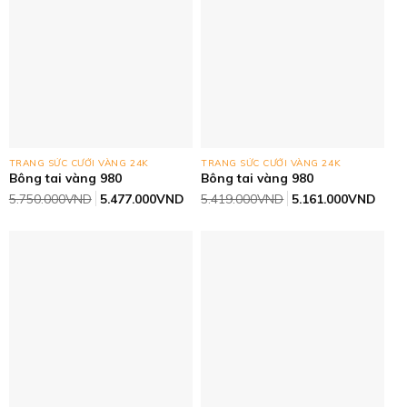
TRANG SỨC CƯỚI VÀNG 24K
TRANG SỨC CƯỚI VÀNG 24K
Bông tai vàng 980
Bông tai vàng 980
Giá
Giá
Giá
Giá
5.750.000
VND
5.477.000
VND
5.419.000
VND
5.161.000
VND
gốc
hiện
gốc
hiện
là:
tại
là:
tại
5.750.000VND.
là:
5.419.000VND.
là:
5.477.000VND.
5.16