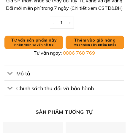
Giá SP tham khảo sẽ thay đổi tuỳ TL vàng và giá vàng
Đổi mới miễn phí trong 7 ngày (Chi tiết xem CSTĐ&BH)
BỘ TRANG SỨC CƯỚI 24K số lượng
Tư vấn sản phẩm này
Thêm vào giỏ hàng
Nhân viên tư vấn hỗ trợ
Mua thêm sản phẩm khác
Tư vấn ngay:
0886 768 769
Mô tả
Chính sách thu đổi và bảo hành
SẢN PHẨM TƯƠNG TỰ