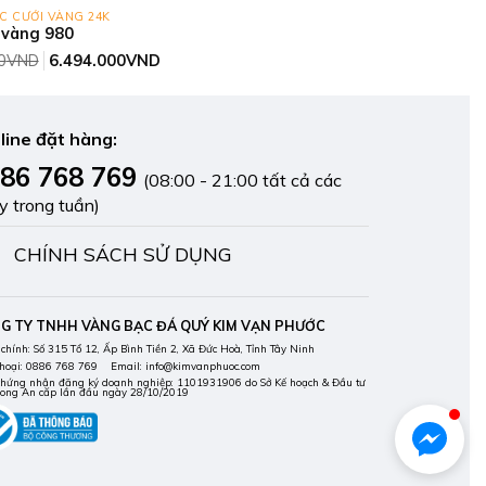
C CƯỚI VÀNG 24K
 vàng 980
Giá
Giá
0
VND
6.494.000
VND
gốc
hiện
là:
tại
6.818.000VND.
là:
6.494.000VND.
line đặt hàng:
86 768 769
(08:00 - 21:00 tất cả các
y trong tuần)
CHÍNH SÁCH SỬ DỤNG
G TY TNHH VÀNG BẠC ĐÁ QUÝ KIM VẠN PHƯỚC
 chính: Số 315 Tổ 12, Ấp Bình Tiền 2, Xã Đức Hoà, Tỉnh Tây Ninh
thoại: 0886 768 769 Email: info@kimvanphuoc.com
chứng nhận đăng ký doanh nghiệp: 1101931906 do Sở Kế hoạch & Đầu tư
Long An cấp lần đầu ngày 28/10/2019