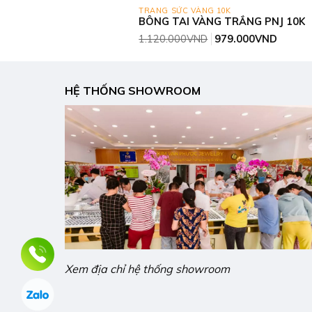
TRANG SỨC VÀNG 10K
BÔNG TAI VÀNG TRẮNG PNJ 10K
Giá
Giá
1.120.000
VND
979.000
VND
gốc
hiện
là:
tại
1.120.000VND.
là:
979.00
HỆ THỐNG SHOWROOM
Xem địa chỉ hệ thống showroom