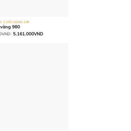
C CƯỚI VÀNG 24K
 vàng 980
Giá
Giá
0
VND
5.161.000
VND
gốc
hiện
là:
tại
5.419.000VND.
là:
5.161.000VND.