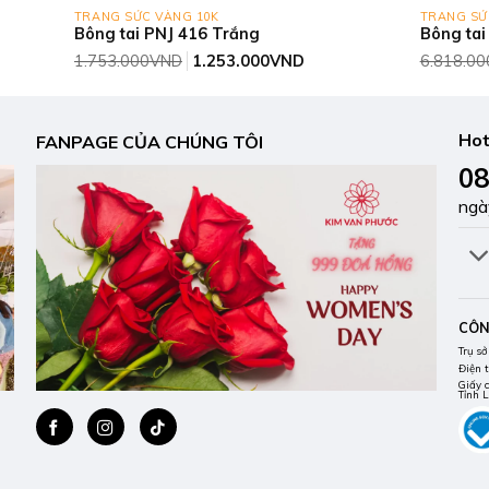
TRANG SỨC VÀNG 10K
TRANG SỨ
Bông tai PNJ 416 Trắng
Bông tai
Giá
Giá
1.753.000
VND
1.253.000
VND
6.818.00
gốc
hiện
là:
tại
1.753.000VND.
là:
0VND.
1.253.000VND.
Hot
FANPAGE CỦA CHÚNG TÔI
08
ngà
CÔN
Trụ sở
Điện 
Giấy 
Tỉnh 