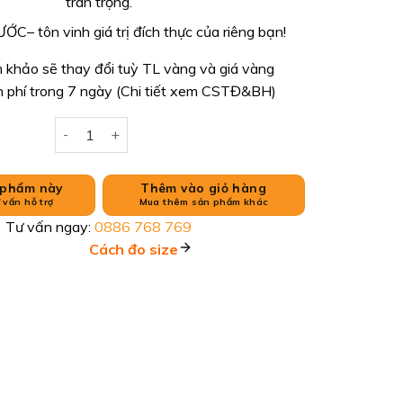
trân trọng.
– tôn vinh giá trị đích thực của riêng bạn!
 khảo sẽ thay đổi tuỳ TL vàng và giá vàng
n phí trong 7 ngày (Chi tiết xem CSTĐ&BH)
BÔNG TAI 14K(610) số lượng
 phẩm này
Thêm vào giỏ hàng
 vấn hỗ trợ
Mua thêm sản phẩm khác
Tư vấn ngay:
0886 768 769
Cách đo size