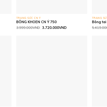
TRANG SỨC CN Ý
TRANG SỨ
BÔNG KHOEN CN Ý 750
Bông tai
Giá
Giá
3.999.000
VND
3.720.000
VND
5.419.00
gốc
hiện
là:
tại
3.999.000VND.
là:
8.000VND.
3.720.000VND.