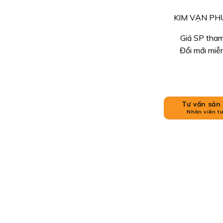
KIM VẠN PHƯỚC
Giá SP tham
Đổi mới miễ
Tư vấn sản
Nhân viên tư