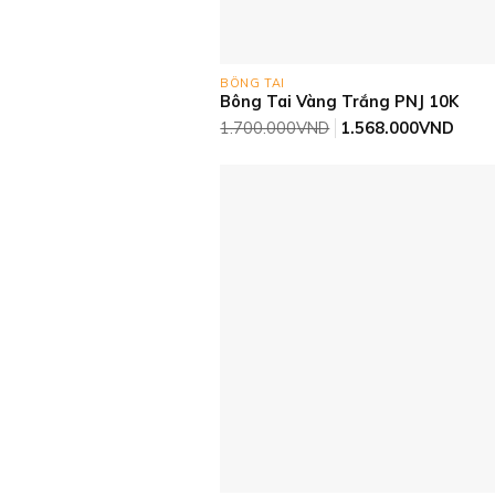
BÔNG TAI
Bông Tai Vàng Trắng PNJ 10K
Giá
Giá
1.700.000
VND
1.568.000
VND
gốc
hiện
là:
tại
1.700.000VND.
là:
1.56