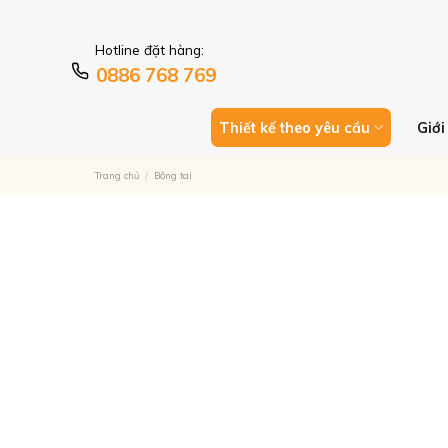
Skip
HER LÊN ĐẾN 9%
to
Hotline đặt hàng:
content
0886 768 769
Thiết kế theo yêu cầu
Giới
Trang chủ
/
Bông tai