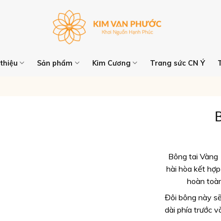
 thiệu
Sản phẩm
Kim Cương
Trang sức CN Ý
Bông tai Vàng 
hài hòa kết hợp
hoàn toàn
Đôi bông này s
dài phía trước 