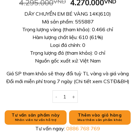
Giá
Giá
4.295.000
VND
4.270.000
VND
gốc
hiện
DÂY CHUYỀN EM BÉ VÀNG 14K(610)
là:
tại
Mã sản phẩm: 555887
4.295.000VND.
là:
Trọng lượng vàng (tham khảo): 0.466 chỉ
4.270.
Hàm lượng chất liệu: 610 (61%)
Loại đá chính: 0
Trọng lượng đá (tham khảo): 0 chỉ
Nguồn gốc xuất xứ: Việt Nam
Giá SP tham khảo sẽ thay đổi tuỳ TL vàng và giá vàng
Đổi mới miễn phí trong 7 ngày (Chi tiết xem CSTĐ&BH)
DÂY CHUYỀN EM BÉ VÀNG 14K(610) số
Tư vấn sản phẩm này
Thêm vào giỏ hàng
Nhân viên tư vấn hỗ trợ
Mua thêm sản phẩm khác
Tư vấn ngay:
0886 768 769