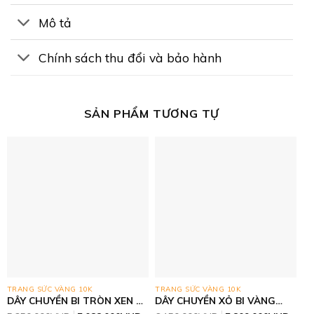
Mô tả
Chính sách thu đổi và bảo hành
SẢN PHẨM TƯƠNG TỰ
TRANG SỨC VÀNG 10K
TRANG SỨC VÀNG 10K
DÂY CHUYỀN BI TRÒN XEN KẼ
DÂY CHUYỀN XỎ BI VÀNG
BI CÀ NA VÀNG TRẮNG PNJ
TRẮNG PNJ 10K