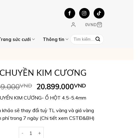
0
VND
Tìm
Trang sức cưới
Thông tin
kiếm:
 CHUYỀN KIM CƯƠNG
Giá
Giá
99.000
VND
20.899.000
VND
gốc
hiện
UYỀN KIM CƯƠNG- Ổ HỘT 4.5-5.4mm
là:
tại
21.999.000VND.
là:
 khảo sẽ thay đổi tuỳ TL vàng và giá vàng
20.899.000VND
n phí trong 7 ngày (Chi tiết xem CSTĐ&BH)
DÂY CHUYỀN KIM CƯƠNG số lượng