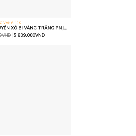
C VÀNG 10K
YỀN XỎ BI VÀNG TRẮNG PNJ
Giá
Giá
0
VND
5.809.000
VND
gốc
hiện
là:
tại
6.150.000VND.
là:
5.809.000VND.