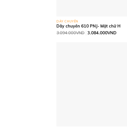
DÂY CHUYỀN
Dây chuyền 610 PNJ- Mặt chữ H
Giá
Giá
3.094.000
VND
3.084.000
VND
gốc
hiện
là:
tại
3.094.000VND.
là:
3.08