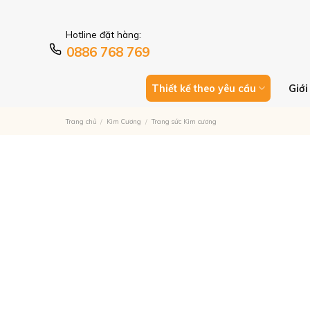
Skip
HER LÊN ĐẾN 9%
to
Hotline đặt hàng:
content
0886 768 769
Thiết kế theo yêu cầu
Giới
Trang chủ
/
Kim Cương
/
Trang sức Kim cương