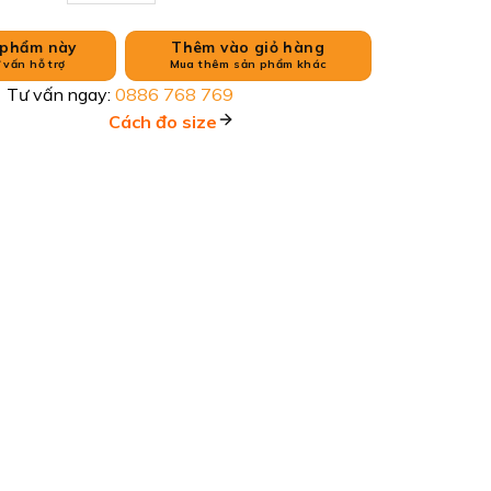
 phẩm này
Thêm vào giỏ hàng
 vấn hỗ trợ
Mua thêm sản phẩm khác
Tư vấn ngay:
0886 768 769
Cách đo size