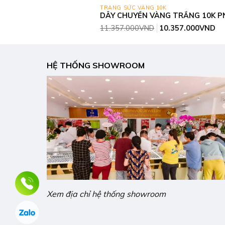
TRANG SỨC VÀNG 10K
DÂY CHUYỀN VÀNG TRẮNG 10K P
Giá
Gi
11.357.000
VND
10.357.000
VND
gốc
hiệ
là:
tại
11.357.000VND.
là:
10
HỆ THỐNG SHOWROOM
Xem địa chỉ hệ thống showroom