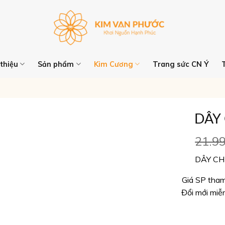
 thiệu
Sản phẩm
Kim Cương
Trang sức CN Ý
DÂY
21.9
DÂY CH
Giá SP tham
Đổi mới miễ