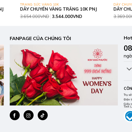
TRANG SỨC VÀNG 10K
DÂY CHUY
NJ
DÂY CHUYỀN VÀNG TRẮNG 10K PNJ
DÂY CHU
á
Giá
Giá
3.654.000
VND
3.544.000
VND
3.369.00
n
gốc
hiện
là:
tại
3.654.000VND.
là:
.357.000VND.
3.544.000VND.
Hot
FANPAGE CỦA CHÚNG TÔI
08
ngà
CÔN
Trụ sở
Điện 
Giấy 
Tỉnh 