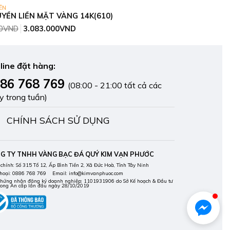
ỀN
YỀN LIỀN MẶT VÀNG 14K(610)
Giá
Giá
0
VND
3.083.000
VND
gốc
hiện
là:
tại
3.369.000VND.
là:
3.083.000VND.
line đặt hàng:
86 768 769
(08:00 - 21:00 tất cả các
y trong tuần)
CHÍNH SÁCH SỬ DỤNG
G TY TNHH VÀNG BẠC ĐÁ QUÝ KIM VẠN PHƯỚC
 chính: Số 315 Tổ 12, Ấp Bình Tiền 2, Xã Đức Hoà, Tỉnh Tây Ninh
thoại: 0886 768 769 Email: info@kimvanphuoc.com
chứng nhận đăng ký doanh nghiệp: 1101931906 do Sở Kế hoạch & Đầu tư
Long An cấp lần đầu ngày 28/10/2019