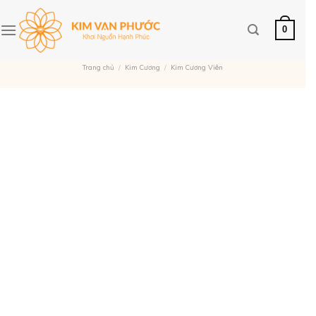
Skip
NHẬN NGAY VOUCHER LÊN ĐẾN 9%
to
0
content
Trang chủ
/
Kim Cương
/
Kim Cương Viên