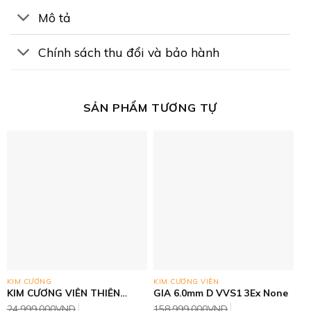
Mô tả
Chính sách thu đổi và bảo hành
SẢN PHẨM TƯƠNG TỰ
KIM CƯƠNG
KIM CƯƠNG VIÊN
KIM CƯƠNG VIÊN THIÊN
GIA 6.0mm D VVS1 3Ex None
NHIÊN- GIAxPNJ 4.5mm F
24.999.000
VND
158.999.000
VND