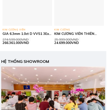
KIM CƯƠNG VIÊN
KIM CƯƠNG
GIA 6.3mm 1.0ct D VVS1 3Ex
KIM CƯƠNG VIÊN THIÊN
None
NHIÊN- GIA 4.5mm E VVS1
274.599.000
VND
25.999.000
VND
3Ex None
Giá
Giá
Giá
Giá
266.361.000
VND
24.699.000
VND
gốc
hiện
gốc
hiện
là:
tại
là:
tại
274.599.000VND.
là:
25.999.000VND.
là:
266.361.000VND.
24.699.000VND.
HỆ THỐNG SHOWROOM