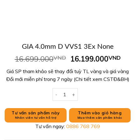
GIA 4.0mm D VVS1 3Ex None
Giá
Giá
16.699.000
VND
16.199.000
VND
gốc
hiện
Giá SP tham khảo sẽ thay đổi tuỳ TL vàng và giá vàng
là:
tại
Đổi mới miễn phí trong 7 ngày (Chi tiết xem CSTĐ&BH)
16.699.000VND.
là:
16.1
GIA 4.0mm D VVS1 3Ex None số lượng
Tư vấn sản phẩm này
Thêm vào giỏ hàng
Nhân viên tư vấn hỗ trợ
Mua thêm sản phẩm khác
Tư vấn ngay:
0886 768 769