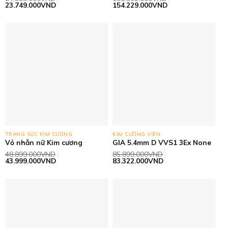
VVS1 3Ex Faint
Giá
Giá
Giá
Giá
23.749.000
VND
154.229.000
VND
gốc
hiện
gốc
hiện
là:
tại
là:
tại
24.999.000VND.
là:
158.999.000VND.
là:
23.749.000VND.
154.229.000VND.
TRANG SỨC KIM CƯƠNG
KIM CƯƠNG VIÊN
Vỏ nhẫn nữ Kim cương
GIA 5.4mm D VVS1 3Ex None
48.899.000
VND
85.899.000
VND
Giá
Giá
Giá
Giá
43.999.000
VND
83.322.000
VND
gốc
hiện
gốc
hiện
là:
tại
là:
tại
48.899.000VND.
là:
85.899.000VND.
là:
43.999.000VND.
83.322.000VND.