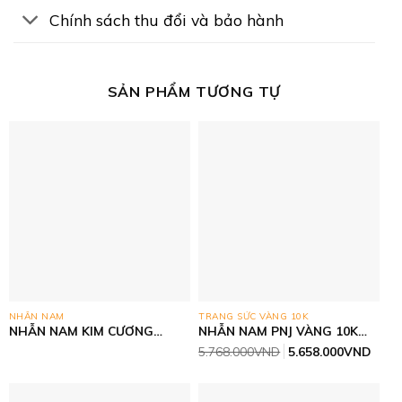
Chính sách thu đổi và bảo hành
SẢN PHẨM TƯƠNG TỰ
NHẪN NAM
TRANG SỨC VÀNG 10K
NHẪN NAM KIM CƯƠNG
NHẪN NAM PNJ VÀNG 10K
THIÊN NHIÊN- VÀNG CN
(416)
Giá
Giá
5.768.000
VND
5.658.000
VND
ITALY 750
gốc
hiện
là:
tại
5.768.000VND.
là:
5.65