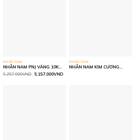
NHẪN NAM
NHẪN NAM
NHẪN NAM PNJ VÀNG 10K
NHẪN NAM KIM CƯƠNG
(416)
THIÊN NHIÊN- VÀNG CN
Giá
Giá
5.257.000
VND
5.157.000
VND
ITALY 750
gốc
hiện
là:
tại
5.257.000VND.
là:
5.157.000VND.