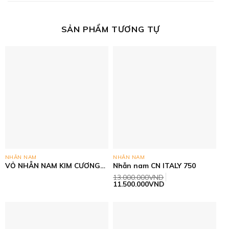
SẢN PHẨM TƯƠNG TỰ
NHẪN NAM
NHẪN NAM
VỎ NHẪN NAM KIM CƯƠNG
Nhẫn nam CN ITALY 750
THIÊN NHIÊN- VÀNG CN
13.000.000
VND
ITALY 750
Giá
Giá
11.500.000
VND
gốc
hiện
là:
tại
13.000.000VND.
là:
11.500.000VND.