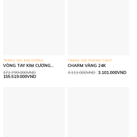
TRANG SỨC KIM CƯƠNG
TRANG SỨC PHONG THUỶ
VÒNG TAY KIM CƯƠNG
CHARM VÀNG 24K
THIÊN NHIÊN- VÀNG CN
Giá
Giá
172.799.000
VND
3.111.000
VND
3.101.000
VND
ITALY 750
Giá
Giá
gốc
hiện
155.519.000
VND
gốc
hiện
là:
tại
là:
tại
3.111.000VND.
là:
172.799.000VND.
là:
3.10
155.519.000VND.