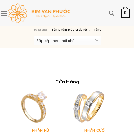
Skip
NHẬN NGAY VOUCHER LÊN ĐẾN 9%
to
0
content
Trang chủ
/
Sản phẩm Màu chất liệu
/
Trắng
Cửa Hàng
NH
NHẪN NỮ
NHẪN CƯỚI