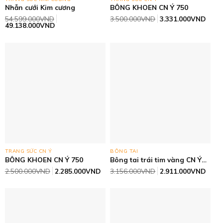
Nhẫn cưới Kim cương
BÔNG KHOEN CN Ý 750
Giá
Giá
54.599.000
VND
3.500.000
VND
3.331.000
VND
Giá
Giá
gốc
hiện
49.138.000
VND
gốc
hiện
là:
tại
là:
tại
3.500.000VND.
là:
54.599.000VND.
là:
3.33
49.138.000VND.
TRANG SỨC CN Ý
BÔNG TAI
BÔNG KHOEN CN Ý 750
Bông tai trái tim vàng CN Ý
750
Giá
Giá
Giá
Giá
2.500.000
VND
2.285.000
VND
3.156.000
VND
2.911.000
VND
gốc
hiện
gốc
hiện
là:
tại
là:
tại
2.500.000VND.
là:
3.156.000VND.
là:
2.285.000VND.
2.91