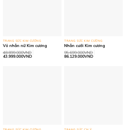
TRANG SỨC KIM CƯƠNG
TRANG SỨC KIM CƯƠNG
Vỏ nhẫn nữ Kim cương
Nhẫn cưới Kim cương
48.899.000
VND
95.699.000
VND
Giá
Giá
Giá
Giá
43.999.000
VND
86.129.000
VND
gốc
hiện
gốc
hiện
là:
tại
là:
tại
48.899.000VND.
là:
95.699.000VND.
là:
43.999.000VND.
86.129.000VND.
TRANG SỨC KIM CƯƠNG
TRANG SỨC CN Ý