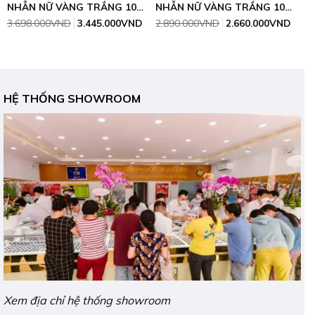
NHẪN NỮ VÀNG TRẮNG 10K (
NHẪN NỮ VÀNG TRẮNG 10K (
41.6 )
41.6 )
Giá
Giá
Giá
Giá
3.698.000
VND
3.445.000
VND
2.890.000
VND
2.660.000
VND
gốc
hiện
gốc
hiện
là:
tại
là:
tại
3.698.000VND.
là:
2.890.000VND.
là:
3.445.000VND.
2.66
HỆ THỐNG SHOWROOM
Xem địa chỉ hệ thống showroom