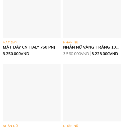
MẶT DÂY
NHẪN NỮ
MẶT DÂY CN ITALY 750 PNJ
NHẪN NỮ VÀNG TRẮNG 10K (
41.6 )
Giá
Giá
3.250.000
VND
3.560.000
VND
3.228.000
VND
gốc
hiện
là:
tại
3.560.000VND.
là:
3.22
NHẪN NỮ
NHẪN NỮ