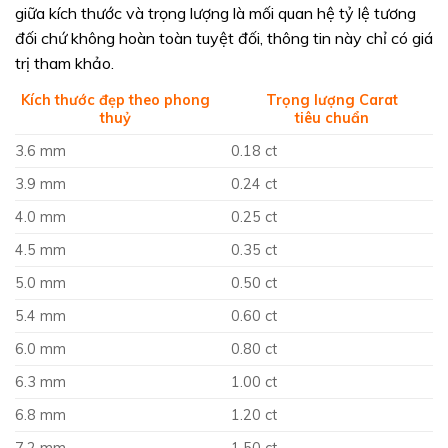
giữa kích thước và trọng lượng là mối quan hệ tỷ lệ tương
đối chứ không hoàn toàn tuyệt đối, thông tin này chỉ có giá
trị tham khảo.
Kích thước đẹp theo phong
Trọng lượng Carat
thuỷ
tiêu chuẩn
3.6 mm
0.18 ct
3.9 mm
0.24 ct
4.0 mm
0.25 ct
4.5 mm
0.35 ct
5.0 mm
0.50 ct
5.4 mm
0.60 ct
6.0 mm
0.80 ct
6.3 mm
1.00 ct
6.8 mm
1.20 ct
7.2 mm
1.50 ct