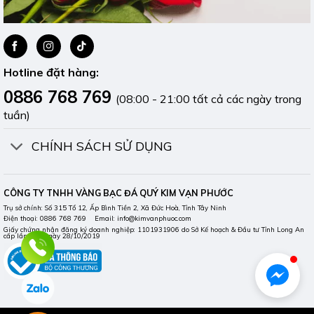
Hotline đặt hàng:
0886 768 769
(08:00 - 21:00 tất cả các ngày trong
tuần)
CHÍNH SÁCH SỬ DỤNG
CÔNG TY TNHH VÀNG BẠC ĐÁ QUÝ KIM VẠN PHƯỚC
Trụ sở chính: Số 315 Tổ 12, Ấp Bình Tiền 2, Xã Đức Hoà, Tỉnh Tây Ninh
Điện thoại: 0886 768 769 Email: info@kimvanphuoc.com
Giấy chứng nhận đăng ký doanh nghiệp: 1101931906 do Sở Kế hoạch & Đầu tư Tỉnh Long An
cấp lần đầu ngày 28/10/2019